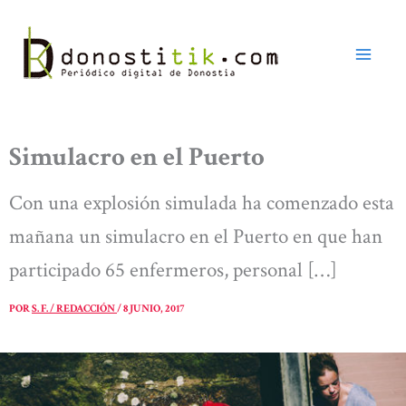
Ir
al
contenido
Simulacro en el Puerto
Con una explosión simulada ha comenzado esta
mañana un simulacro en el Puerto en que han
participado 65 enfermeros, personal […]
POR
S. F. / REDACCIÓN
/
8 JUNIO, 2017