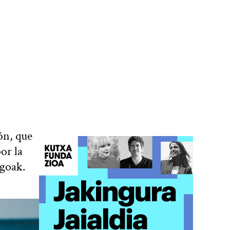
ón, que
or la
egoak.