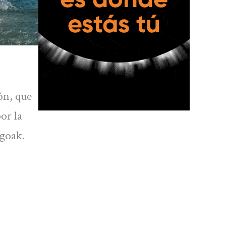
ón, que
or la
egoak.