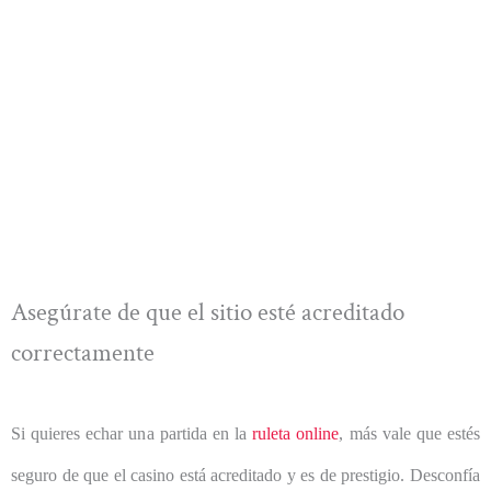
Asegúrate de que el sitio esté acreditado
correctamente
Si quieres echar una partida en la
ruleta online
, más vale que estés
seguro de que el casino está acreditado y es de prestigio. Desconfía