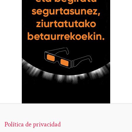
Política de privacidad