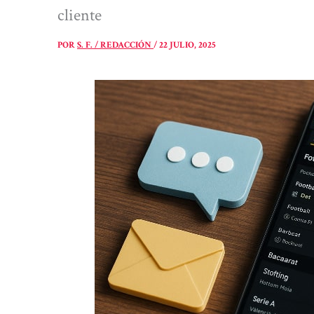
cliente
POR
S. F. / REDACCIÓN
/
22 JULIO, 2025