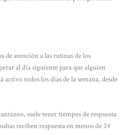
 de atención a las rutinas de los
perar al día siguiente para que alguien
á activo todos los días de la semana, desde
tantáneo, suele tener tiempos de respuesta
sultas reciben respuesta en menos de 24