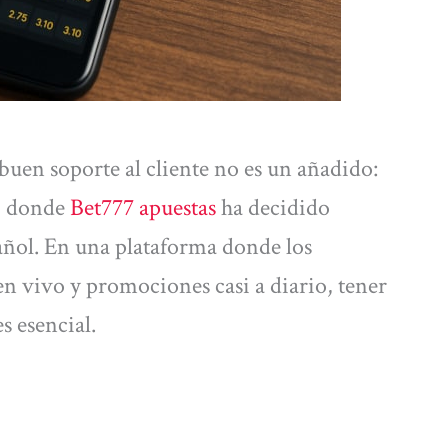
buen soporte al cliente no es un añadido:
hí donde
Bet777 apuestas
ha decidido
añol. En una plataforma donde los
en vivo y promociones casi a diario, tener
s esencial.