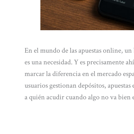
En el mundo de las apuestas online, un 
es una necesidad. Y es precisamente a
marcar la diferencia en el mercado esp
usuarios gestionan depósitos, apuestas 
a quién acudir cuando algo no va bien e