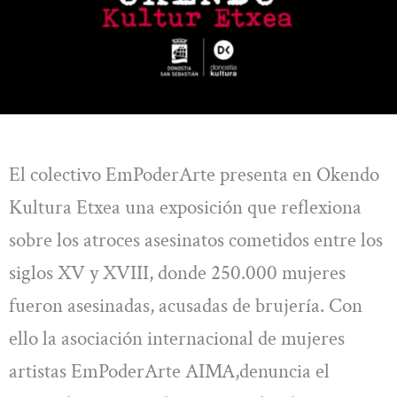
El colectivo EmPoderArte presenta en Okendo
Kultura Etxea una exposición que reflexiona
sobre los atroces asesinatos cometidos entre los
siglos XV y XVIII, donde 250.000 mujeres
fueron asesinadas, acusadas de brujería. Con
ello la asociación internacional de mujeres
artistas EmPoderArte AIMA,denuncia el