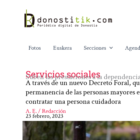
Ir
al
contenido
Fotos
Euskera
Secciones
Agend
Servicios sociales
Suben las prestaciones a la dependenc
A través de un nuevo Decreto Foral, qu
permanencia de las personas mayores en
contratar una persona cuidadora
A. E. / Redacción
23 febrero, 2023