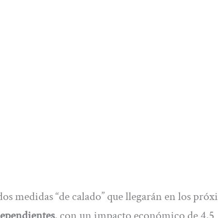
os medidas “de calado” que llegarán en los pró
dependientes
, con un impacto económico de 4,5