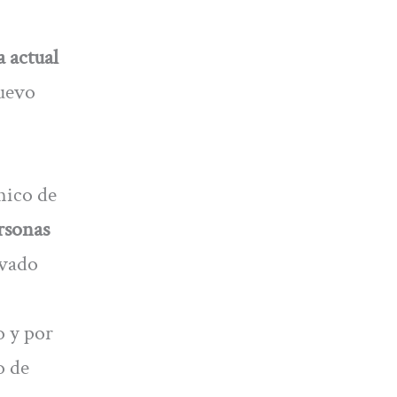
 actual
nuevo
mico de
rsonas
evado
o y por
o de