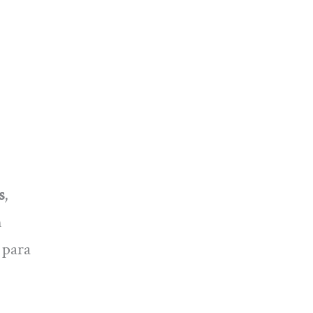
s
,
n
 para