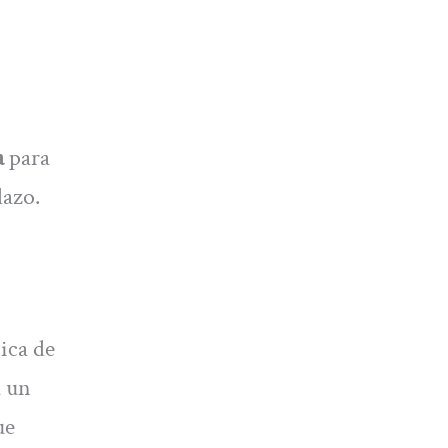
a
para
lazo.
ica de
á un
ue