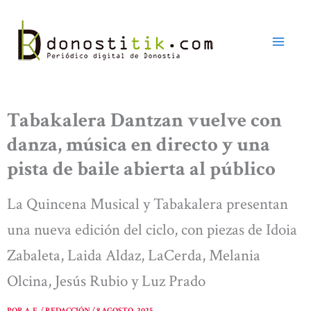
Ir
al
contenido
Tabakalera Dantzan vuelve con
danza, música en directo y una
pista de baile abierta al público
La Quincena Musical y Tabakalera presentan
una nueva edición del ciclo, con piezas de Idoia
Zabaleta, Laida Aldaz, LaCerda, Melania
Olcina, Jesús Rubio y Luz Prado
POR
A. E. / REDACCIÓN
/
8 AGOSTO, 2025