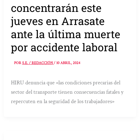
concentrarán este
jueves en Arrasate
ante la última muerte
por accidente laboral
POR
S.E. / REDACCIÓN
/
10 ABRIL, 2024
HIRU denuncia que «las condiciones precarias del
sector del transporte tienen consecuencias fatales y
repercuten en la seguridad de los trabajadores»