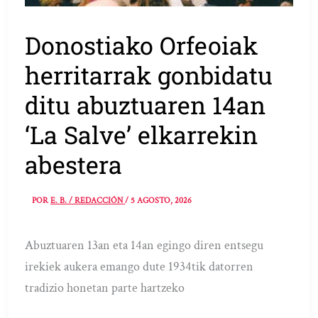
Donostiako Orfeoiak
herritarrak gonbidatu
ditu abuztuaren 14an
‘La Salve’ elkarrekin
abestera
POR
E. B. / REDACCIÓN
/
5 AGOSTO, 2026
Abuztuaren 13an eta 14an egingo diren entsegu
irekiek aukera emango dute 1934tik datorren
tradizio honetan parte hartzeko