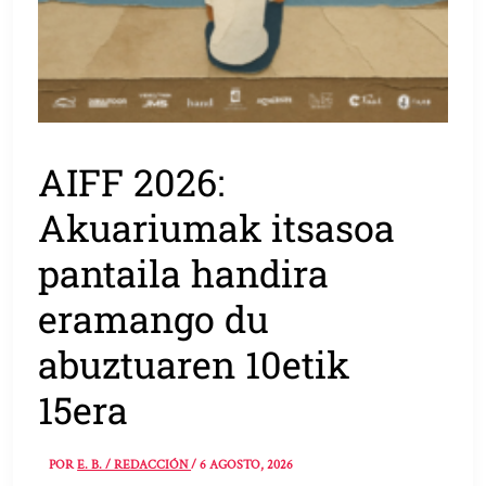
AIFF 2026:
Akuariumak itsasoa
pantaila handira
eramango du
abuztuaren 10etik
15era
POR
E. B. / REDACCIÓN
/
6 AGOSTO, 2026