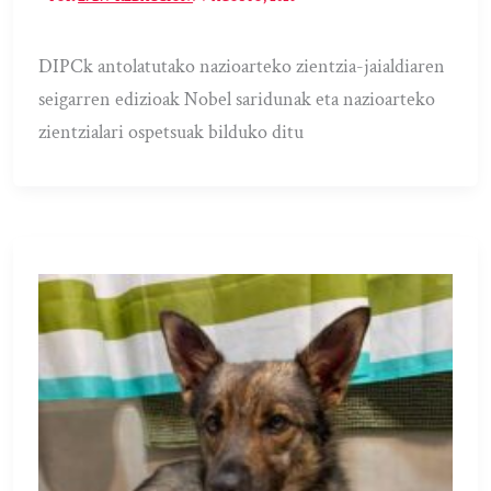
DIPCk antolatutako nazioarteko zientzia-jaialdiaren
seigarren edizioak Nobel saridunak eta nazioarteko
zientzialari ospetsuak bilduko ditu