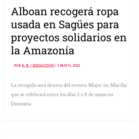
Alboan recogerá ropa
usada en Sagües para
proyectos solidarios en
la Amazonía
POR
E. B. / REDACCIÓN
/
2 MAYO, 2022
La recogida será dentro del evento Mujer en Marcha
que se celebrará entre los días 3 y 8 de mayo en
Donostia