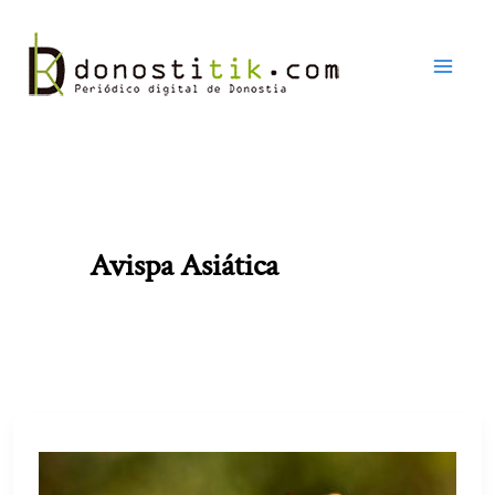
Ir
al
contenido
Avispa Asiática