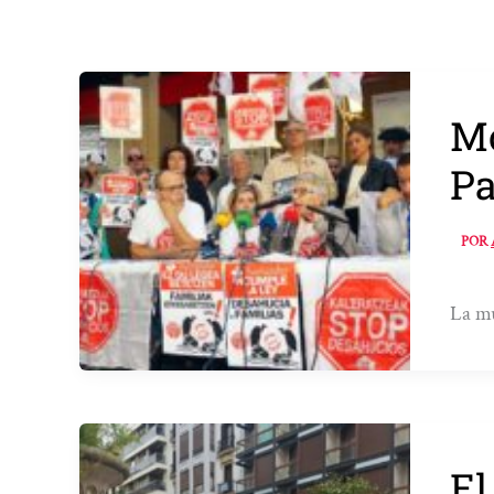
Mo
Pa
POR
La mu
El