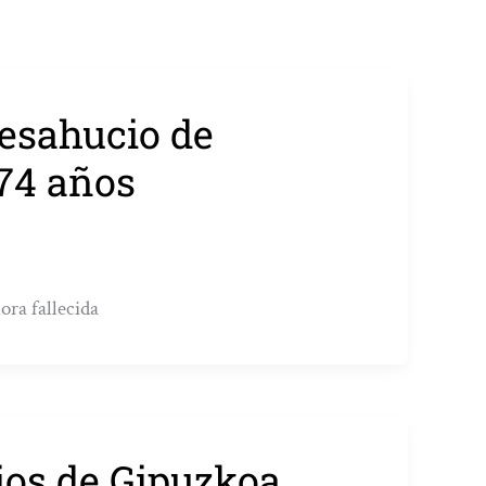
desahucio de
 74 años
ora fallecida
cios de Gipuzkoa