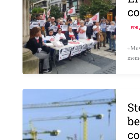
co
POR
«Muy 
memo
St
be
co