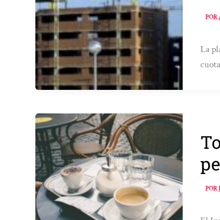
POR
La pl
cuota
To
pe
POR