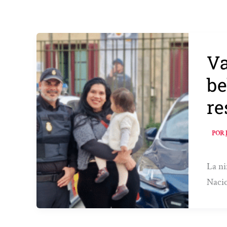
Va
be
re
POR
La ni
Naci