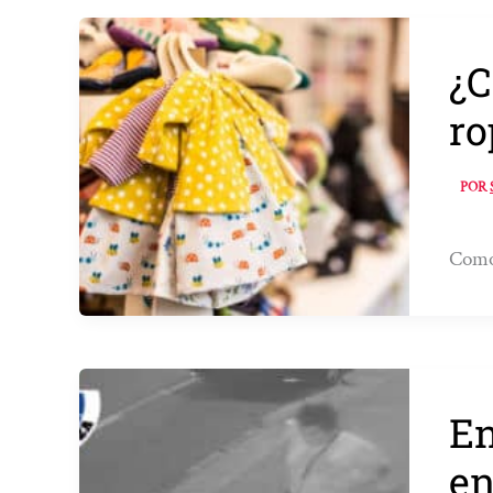
¿C
ro
POR
Como 
En
en