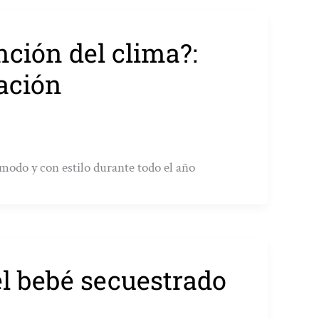
nción del clima?:
ación
do y con estilo durante todo el año
l bebé secuestrado