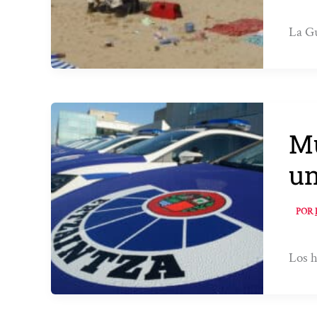
La Gu
Mu
un
POR
Los h