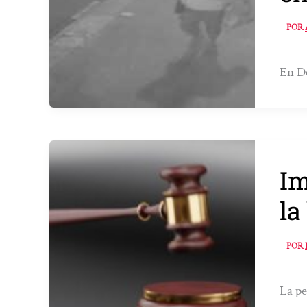
POR
En Do
Im
la
POR
La pe