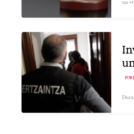
un «t
In
un
POR
Duran