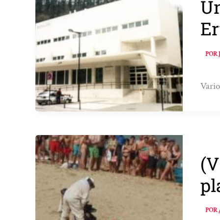
Un
Er
POR
Vario
(V
pl
POR