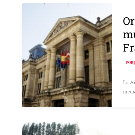
Or
mu
Fr
POR
La Au
medi