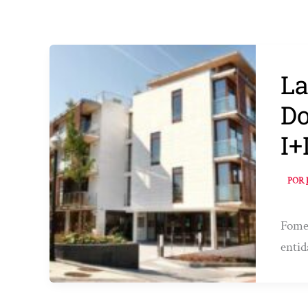
La
Do
I+
POR
Fomen
entid