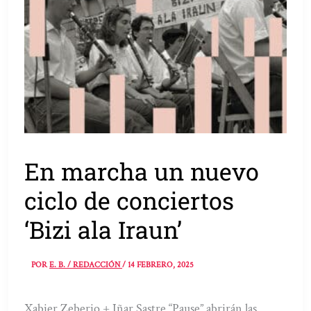
En marcha un nuevo
ciclo de conciertos
‘Bizi ala Iraun’
POR
E. B. / REDACCIÓN
/
14 FEBRERO, 2025
Xabier Zeberio + Iñar Sastre “Pause” abrirán las