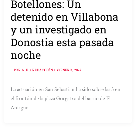
Botellones: Un
detenido en Villabona
y un investigado en
Donostia esta pasada
noche
POR
A. E. / REDACCIÓN
/
30 ENERO, 2022
La actuación en San Sebastián ha sido sobre las 3 en
el frontón de la plaza Gorgatxo del barrio de El
Antiguo