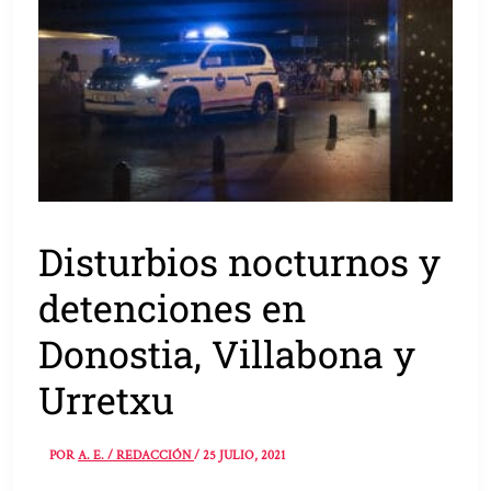
Disturbios nocturnos y
detenciones en
Donostia, Villabona y
Urretxu
POR
A. E. / REDACCIÓN
/
25 JULIO, 2021