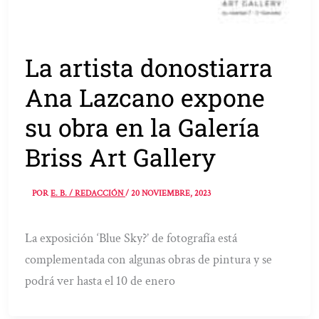
La artista donostiarra
Ana Lazcano expone
su obra en la Galería
Briss Art Gallery
POR
E. B. / REDACCIÓN
/
20 NOVIEMBRE, 2023
La exposición ‘Blue Sky?’ de fotografía está
complementada con algunas obras de pintura y se
podrá ver hasta el 10 de enero