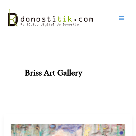
Ir
al
contenido
Briss Art Gallery