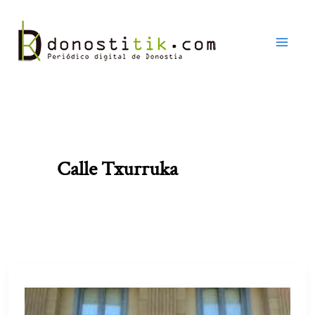
Ir
al
contenido
Calle Txurruka