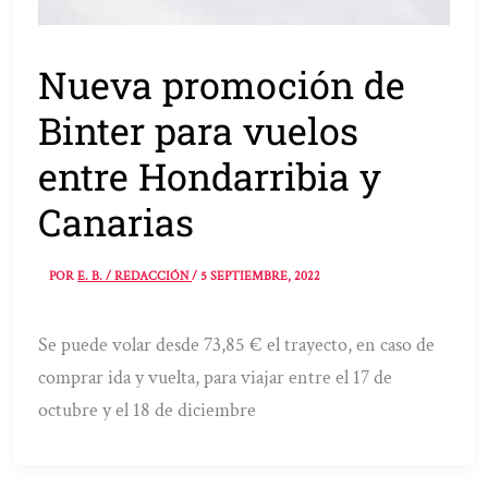
Nueva promoción de
Binter para vuelos
entre Hondarribia y
Canarias
POR
E. B. / REDACCIÓN
/
5 SEPTIEMBRE, 2022
Se puede volar desde 73,85 € el trayecto, en caso de
comprar ida y vuelta, para viajar entre el 17 de
octubre y el 18 de diciembre