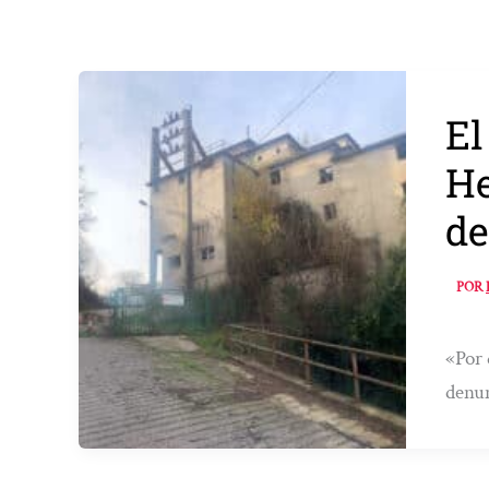
El
He
de
POR
«Por 
denu