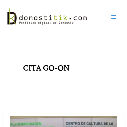
Ir
al
contenido
CITA GO-ON