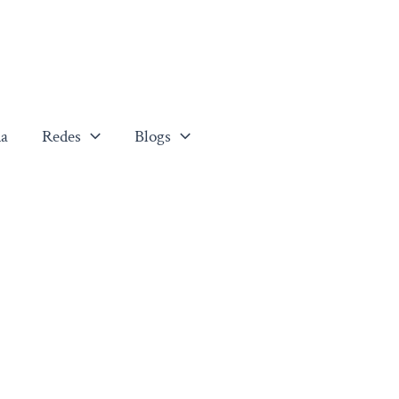
a
Redes
Blogs