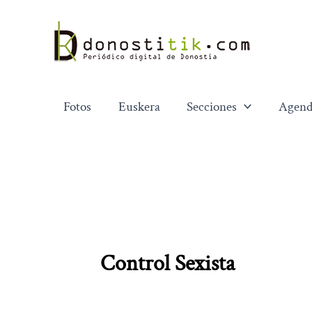
Ir
al
contenido
Fotos
Euskera
Secciones
Agend
Control Sexista