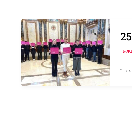
25
POR
“La v