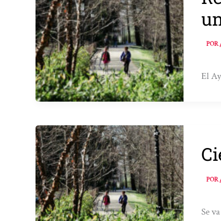
un
POR
El Ay
Ci
POR
Se va