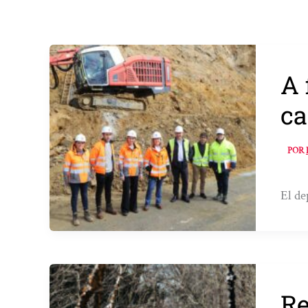
A 
ca
POR
El de
Re