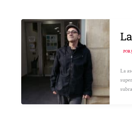
La
POR
La as
super
subr