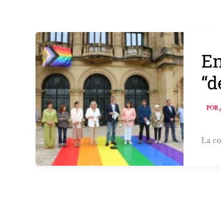
En
“d
POR
La co