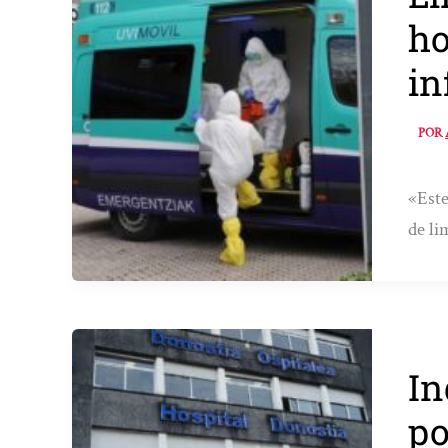
ho
in
POR
«Este
de l
In
po