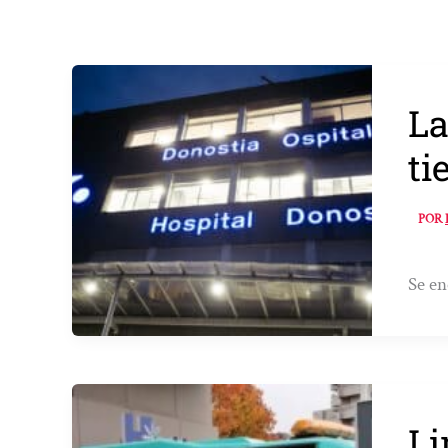
La
ti
POR
Se en
Li