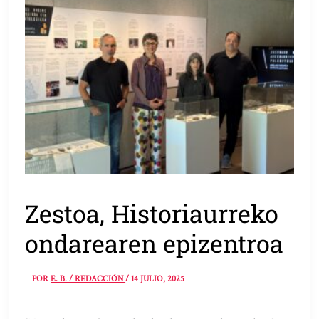
Zestoa, Historiaurreko
ondarearen epizentroa
POR
E. B. / REDACCIÓN
/
14 JULIO, 2025