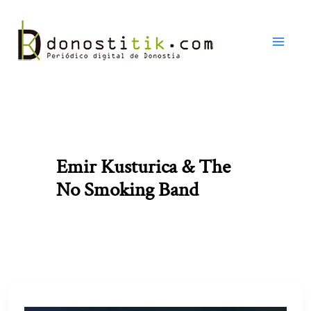
Ir
al
contenido
Emir Kusturica & The
No Smoking Band