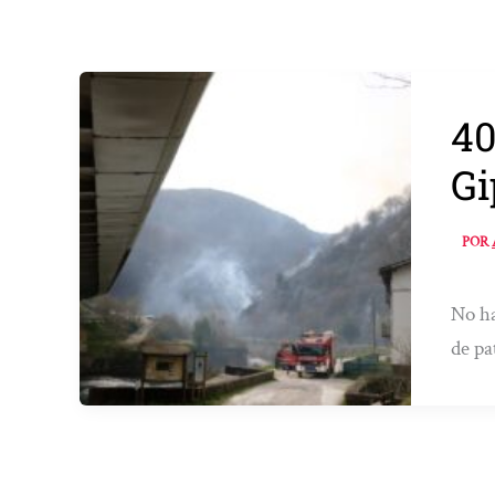
40
Gi
POR
No ha
de pa