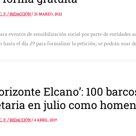
C. F. / REDACCIÓN
/
25 MARZO, 2022
ara eventos de sensibilización social por parte de entidades ad
n hasta el día 29 para formalizar la petición; se podrán usar d
orizonte Elcano’: 100 barc
taria en julio como homen
C. F. / REDACCIÓN
/
4 ABRIL, 2019