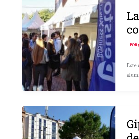
La
co
POR
Este 
alumn
Gi
de