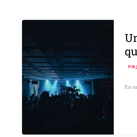
Un
qu
POR
En su