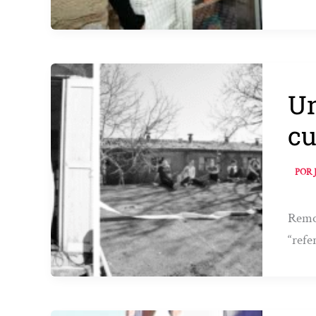
Un
cu
POR
Remod
“refe