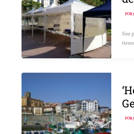
POR
Son p
tiene
‘H
Ge
POR