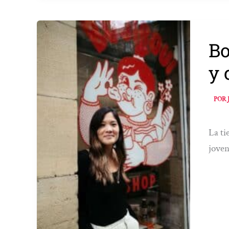
Bo
y 
POR
La ti
joven