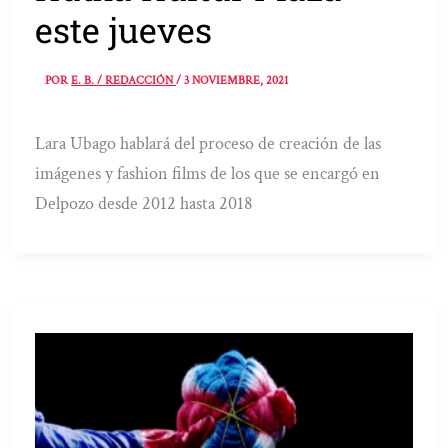
este jueves
POR
E. B. / REDACCIÓN
/
3 NOVIEMBRE, 2021
Lara Ubago hablará del proceso de creación de las
imágenes y fashion films de los que se encargó en
Delpozo desde 2012 hasta 2018