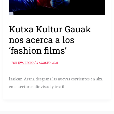
Kutxa Kultur Gauak
nos acerca a los
‘fashion films’
POR
EVA RECIO
/
6 AGOSTO, 2021
Izaskun Arana desgrana las nuevas corrientes en alza
en el sector audiovisual y textil