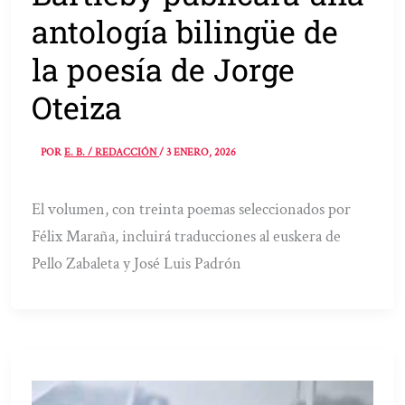
antología bilingüe de
la poesía de Jorge
Oteiza
POR
E. B. / REDACCIÓN
/
3 ENERO, 2026
El volumen, con treinta poemas seleccionados por
Félix Maraña, incluirá traducciones al euskera de
Pello Zabaleta y José Luis Padrón