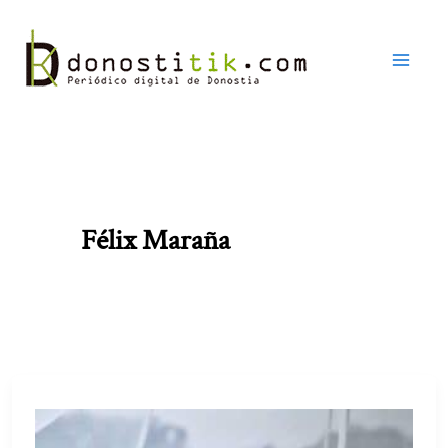
Ir
al
contenido
Félix Maraña