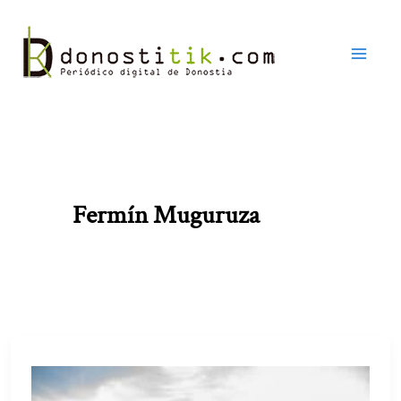
Ir
al
contenido
Fermín Muguruza