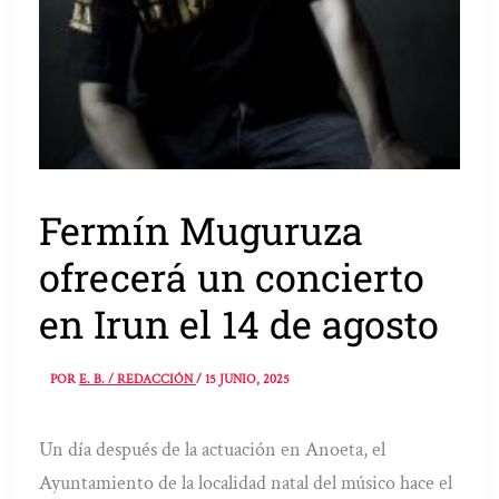
Fermín Muguruza
ofrecerá un concierto
en Irun el 14 de agosto
POR
E. B. / REDACCIÓN
/
15 JUNIO, 2025
Un día después de la actuación en Anoeta, el
Ayuntamiento de la localidad natal del músico hace el