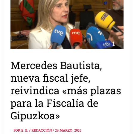
Mercedes Bautista,
nueva fiscal jefe,
reivindica «más plazas
para la Fiscalía de
Gipuzkoa»
POR
E. B. / REDACCIÓN
/
26 MARZO, 2026