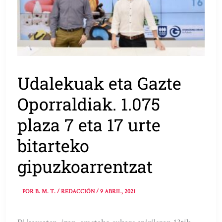
Udalekuak eta Gazte
Oporraldiak. 1.075
plaza 7 eta 17 urte
bitarteko
gipuzkoarrentzat
POR
B. M. T. / REDACCIÓN
/
9 ABRIL, 2021