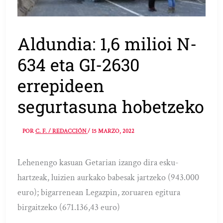
Aldundia: 1,6 milioi N-
634 eta GI-2630
errepideen
segurtasuna hobetzeko
POR
C. F. / REDACCIÓN
/
15 MARZO, 2022
Lehenengo kasuan Getarian izango dira esku-
hartzeak, luizien aurkako babesak jartzeko (943.000
euro); bigarrenean Legazpin, zoruaren egitura
birgaitzeko (671.136,43 euro)