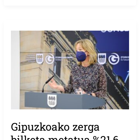
Gipuzkoako zerga
bilketa metatua %21,6