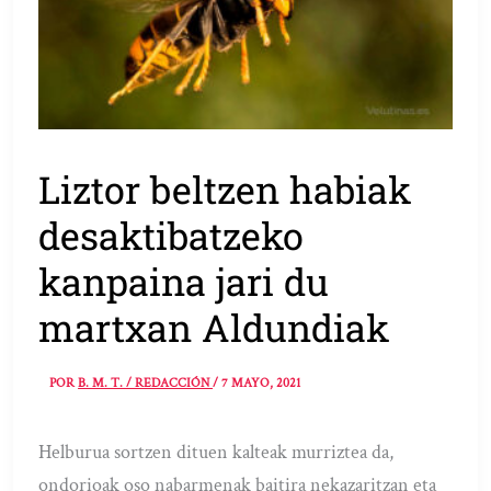
Liztor beltzen habiak
desaktibatzeko
kanpaina jari du
martxan Aldundiak
POR
B. M. T. / REDACCIÓN
/
7 MAYO, 2021
Helburua sortzen dituen kalteak murriztea da,
ondorioak oso nabarmenak baitira nekazaritzan eta