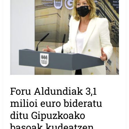
Foru Aldundiak 3,1
milioi euro bideratu
ditu Gipuzkoako
basoak kudeatzen