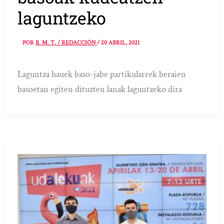
laguntzeko
POR
B. M. T. / REDACCIÓN
/
20 ABRIL, 2021
Laguntza hauek baso-jabe partikularrek beraien
basoetan egiten dituzten lanak laguntzeko dira