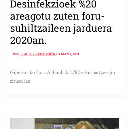
Desinfekzioek %20
areagotu zuten foru-
suhiltzaileen jarduera
2020an.
POR
B. M. T. / REDACCIÓN
/
5 MAYO, 2021
Gipuzkoako Foru Aldundiak 3.782 esku-hartze egin
zituen iaz