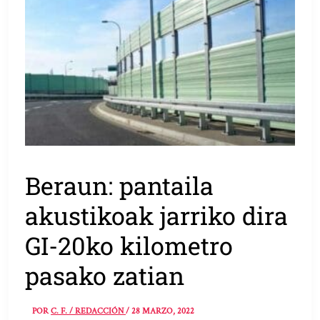
Beraun: pantaila
akustikoak jarriko dira
GI-20ko kilometro
pasako zatian
POR
C. F. / REDACCIÓN
/
28 MARZO, 2022