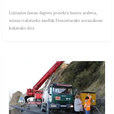
Lizitazioa fasean dagoen proiektu honen arabera,
soinua trabatzeko xanflak Donostiarako noranzkoan
kokatuko dira