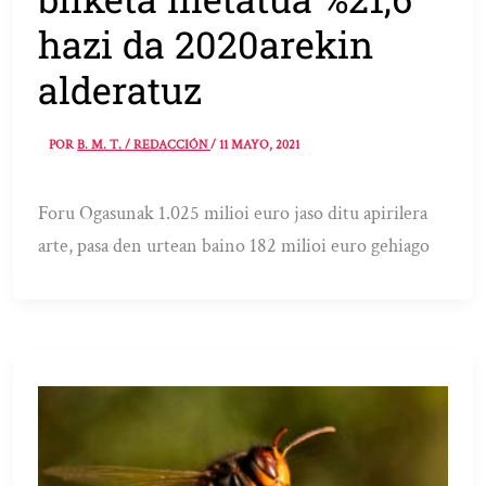
hazi da 2020arekin
alderatuz
POR
B. M. T. / REDACCIÓN
/
11 MAYO, 2021
Foru Ogasunak 1.025 milioi euro jaso ditu apirilera
arte, pasa den urtean baino 182 milioi euro gehiago