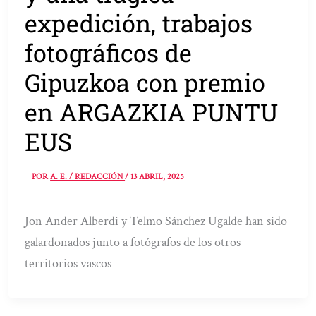
expedición, trabajos
fotográficos de
Gipuzkoa con premio
en ARGAZKIA PUNTU
EUS
POR
A. E. / REDACCIÓN
/
13 ABRIL, 2025
Jon Ander Alberdi y Telmo Sánchez Ugalde han sido
galardonados junto a fotógrafos de los otros
territorios vascos