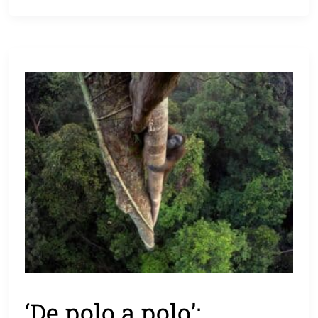
‘De polo a polo’: