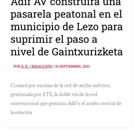
Adif AV construirá una
pasarela peatonal en el
municipio de Lezo para
suprimir el paso a
nivel de Gaintxurizketa
POR
E. B. / REDACCIÓN
/
26 SEPTIEMBRE, 2025
Cruzará por encima de la red de ancho métrico,
gestionada por ETS, la doble vía de la red
convencional que gestiona Adif y el andén central de
la estación