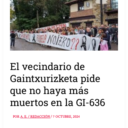
El vecindario de
Gaintxurizketa pide
que no haya más
muertos en la GI-636
POR
A. E. / REDACCIÓN
/
7 OCTUBRE, 2024