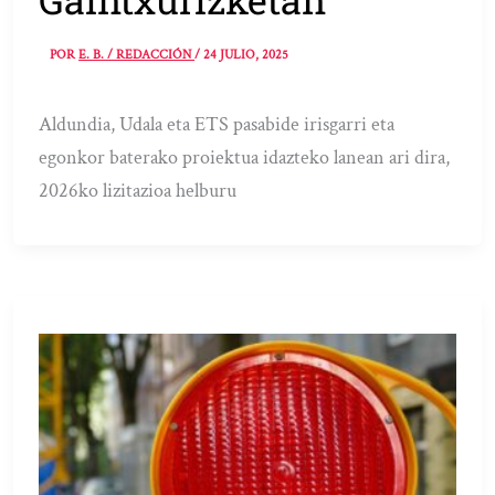
POR
E. B. / REDACCIÓN
/
24 JULIO, 2025
Aldundia, Udala eta ETS pasabide irisgarri eta
egonkor baterako proiektua idazteko lanean ari dira,
2026ko lizitazioa helburu