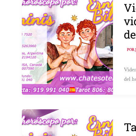
Vi
vi
de
POR
Viden
del h
Ta