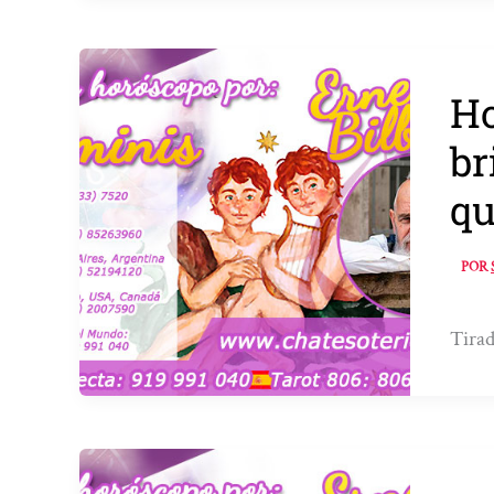
Ho
br
qu
POR
Tirad