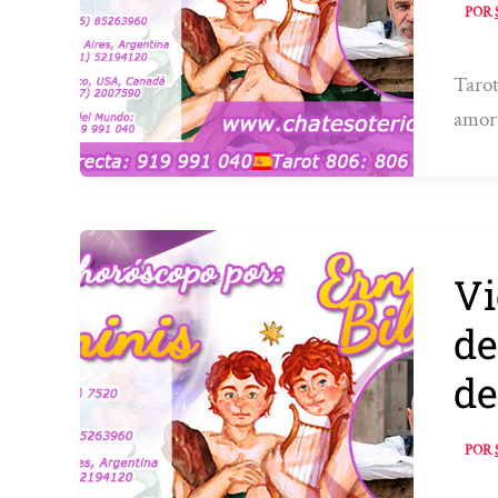
POR
Tarot
amor
Vi
de
de
POR