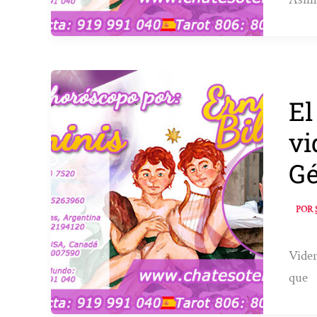
El
vi
Gé
POR
Viden
que