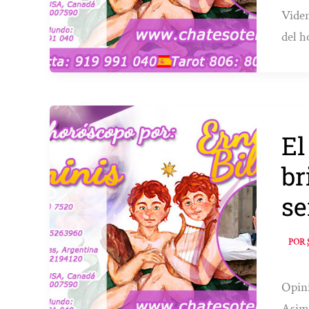
Viden
del h
El
br
se
POR
Opini
Asim