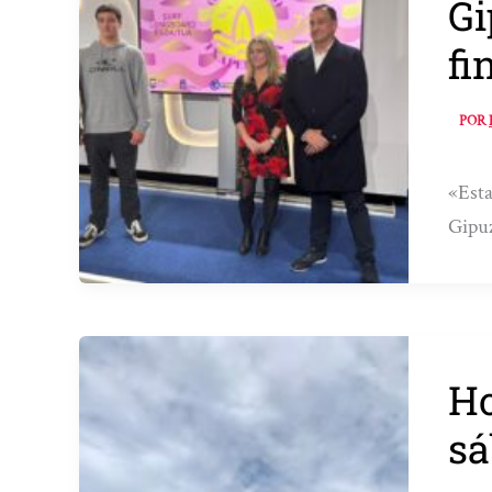
Gi
fi
POR
«Esta
Gipuz
Ho
sá