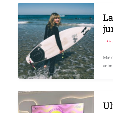
La
ju
POR
Maial
anima
Ul