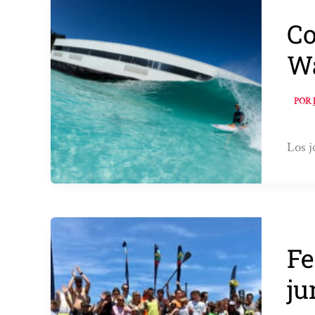
Co
W
POR
Los j
Fe
ju