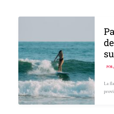
Pa
de
su
POR
La fl
provi