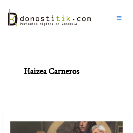
Ir
al
contenido
Haizea Carneros