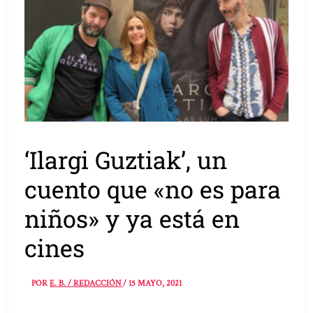
‘Ilargi Guztiak’, un
cuento que «no es para
niños» y ya está en
cines
POR
E. B. / REDACCIÓN
/
15 MAYO, 2021