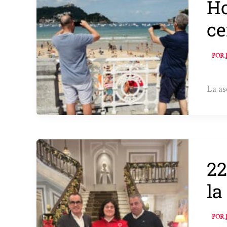
Ho
ce
POR
La as
22
la
POR