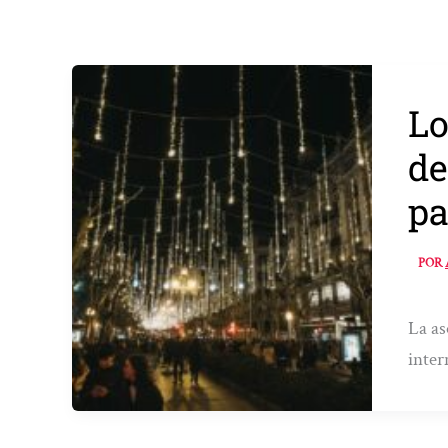
Lo
de
pa
POR
La as
inter