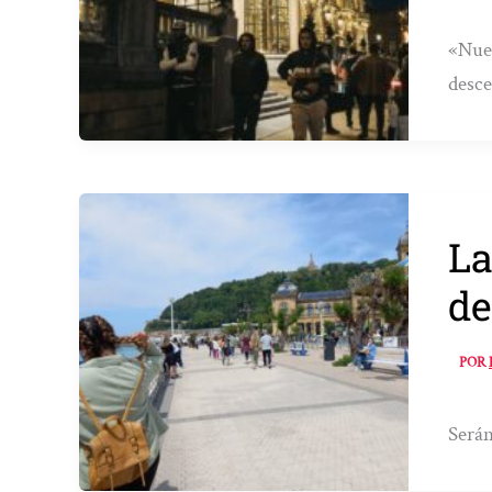
«Nues
desce
La
de
POR
Serán