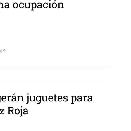
una ocupación
019
gerán juguetes para
z Roja