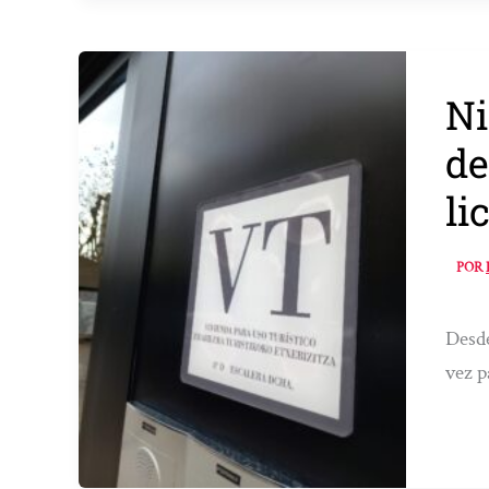
Ni
de
li
POR
Desde
vez p