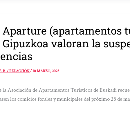
 Aparture (apartamentos tu
 Gipuzkoa valoran la susp
cencias
E. B. / REDACCIÓN
/
10 MARZO, 2023
 la Asociación de Apartamentos Turísticos de Euskadi recuer
asen los comicios forales y municipales del próximo 28 de m