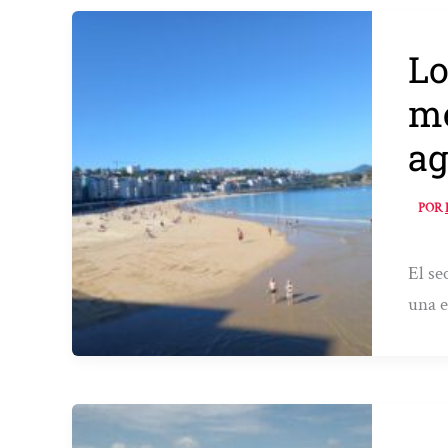
Lo
me
ag
POR
El se
una e