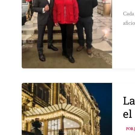
Cada 
afici
La
el
POR