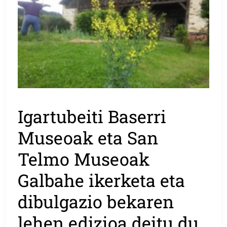
Igartubeiti Baserri
Museoak eta San
Telmo Museoak
Galbahe ikerketa eta
dibulgazio bekaren
lehen edizioa deitu du