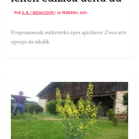
POR
E. B. / REDACCIÓN
/
26 FEBRERO, 2025
Proposamenak aurkezteko epea apirilaren 25era arte
egongo da zabalik