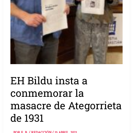
EH Bildu insta a
conmemorar la
masacre de Ategorrieta
de 1931
POR
E. B. / REDACCIÓN
/
15 ABRIL, 2021