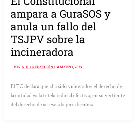
El Constitucional
ampara a GuraSOS y
anula un fallo del
TSJPV sobre la
incineradora
POR
A. E. / REDACCIÓN
/
31 MARZO, 2025
El TC declara que «ha sido vulnerado» el derecho de
la entidad «a la tutela judicial efectiva, en su vertiente
del derecho de acceso a la jurisdicción»