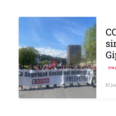
CC
si
Gi
POR
El ju