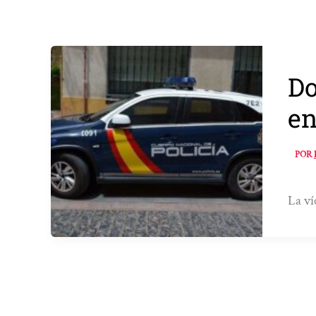
Do
en
POR
La ví