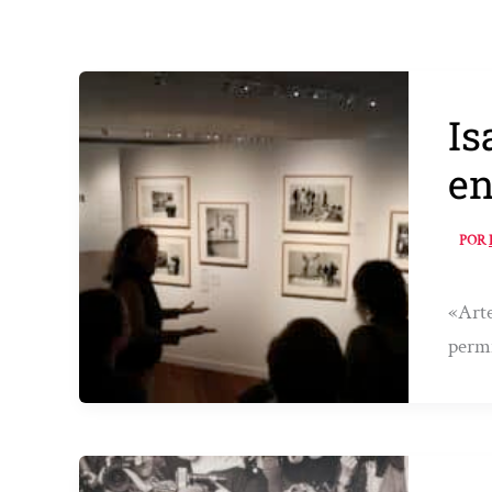
Is
en
POR
«Arte
permi