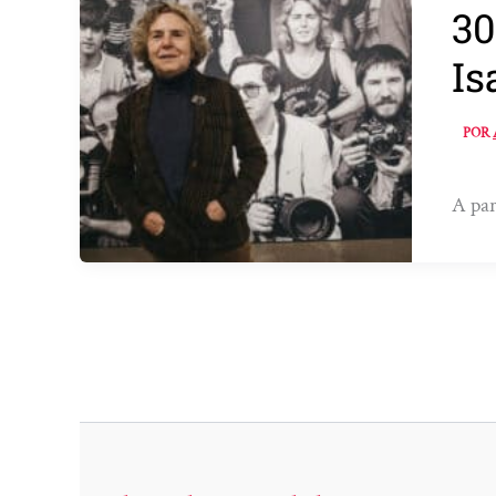
30
Is
POR
A par