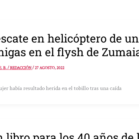
scate en helicóptero de un
igas en el flysh de Zumai
E. B. / REDACCIÓN
/
27 AGOSTO, 2022
jer había resultado herida en el tobillo tras una caída
 libro para los 40 años de 