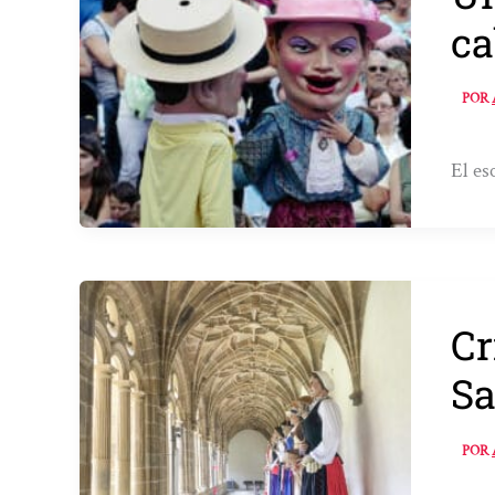
ca
POR
El es
Cr
S
POR