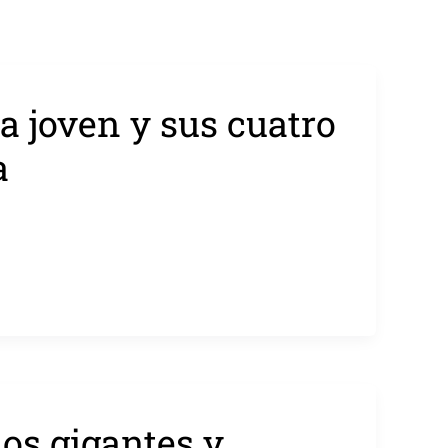
a joven y sus cuatro
a
los gigantes y