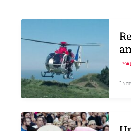
Re
am
POR
La mu
Un