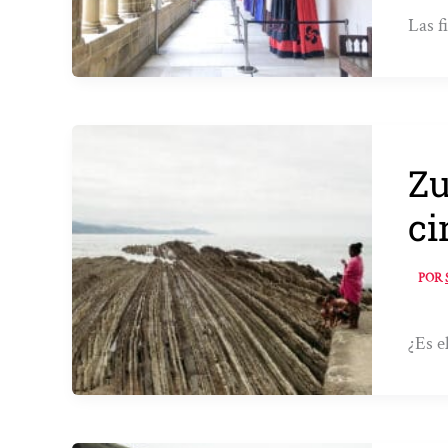
Las f
Zu
ci
POR
¿Es e