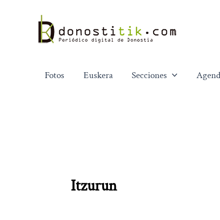
Ir
al
contenido
Fotos
Euskera
Secciones
Agend
Itzurun