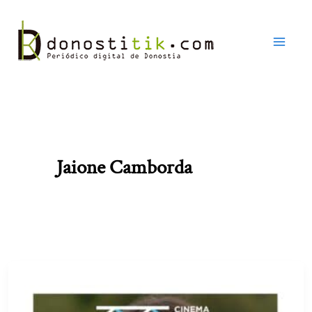
Ir
al
contenido
Jaione Camborda