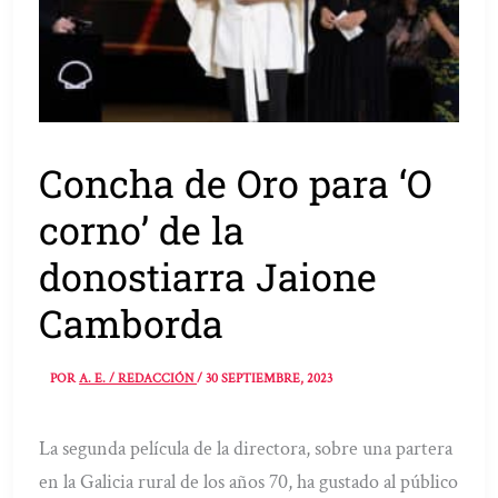
Concha de Oro para ‘O
corno’ de la
donostiarra Jaione
Camborda
POR
A. E. / REDACCIÓN
/
30 SEPTIEMBRE, 2023
La segunda película de la directora, sobre una partera
en la Galicia rural de los años 70, ha gustado al público