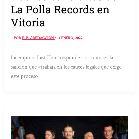
La Polla Records en
Vitoria
POR
E. B. / REDACCIÓN
/
14 ENERO, 2022
La empresa Last Tour responde tras conocer la
sanción que «trabaja en los cauces legales que exige
este proceso»