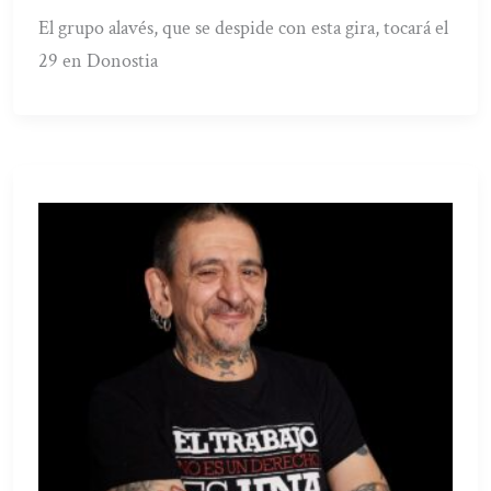
El grupo alavés, que se despide con esta gira, tocará el
29 en Donostia